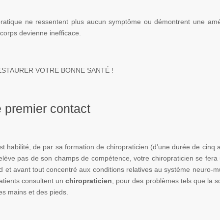
pratique ne ressentent plus aucun symptôme ou démontrent une amélior
 corps devienne inefficace.
RESTAURER VOTRE BONNE SANTÉ !
e premier contact
est habilité, de par sa formation de chiropraticien (d’une durée de cinq
elève pas de son champs de compétence, votre chiropraticien se fera 
rd et avant tout concentré aux conditions relatives au système neuro-m
atients consultent un
chiropraticien
, pour des problèmes tels que la sci
es mains et des pieds.