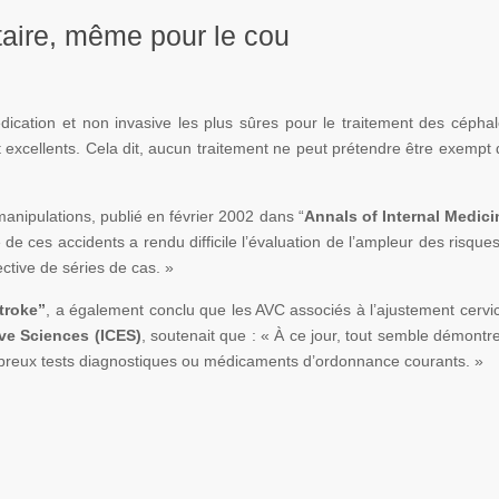
itaire, même pour le cou
cation et non invasive les plus sûres pour le traitement des céphalé
nt excellents. Cela dit, aucun traitement ne peut prétendre être exemp
manipulations, publié en février 2002 dans “
Annals of Internal Medici
é de ces accidents a rendu difficile l’évaluation de l’ampleur des risqu
ctive de séries de cas. »
troke”
, a également conclu que les AVC associés à l’ajustement cervical 
tive Sciences (ICES)
, soutenait que : « À ce jour, tout semble démontr
nombreux tests diagnostiques ou médicaments d’ordonnance courants. »