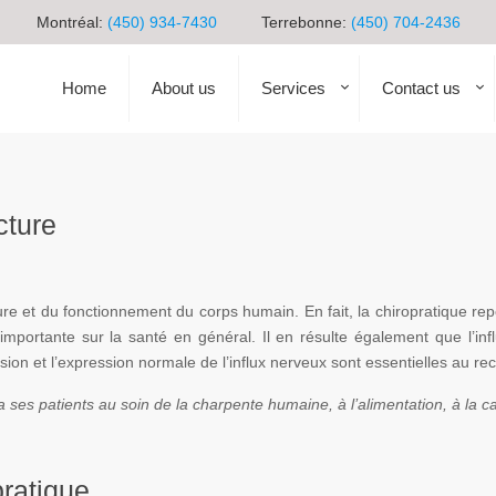
Montréal:
(450) 934-7430
Terrebonne:
(450) 704-2436
Home
About us
Services
Contact us
cture
ure et du fonctionnement du corps humain. En fait, la chiropratique rep
portante sur la santé en général. Il en résulte également que l’infl
sion et l’expression normale de l’influx nerveux sont essentielles au r
es patients au soin de la charpente humaine, à l’alimentation, à la ca
pratique