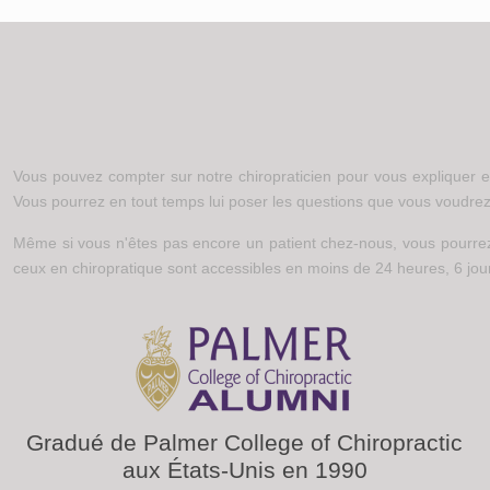
Vous pouvez compter sur notre chiropraticien pour vous expliquer en 
Vous pourrez en tout temps lui poser les questions que vous voudrez
Même si vous n'êtes pas encore un patient chez-nous, vous pourrez p
ceux en chiropratique sont accessibles en moins de 24 heures, 6 jou
Gradué de Palmer College of Chiropractic
aux États-Unis en 1990