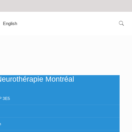
English
!
Neurothérapie Montréal
P 3E5
m