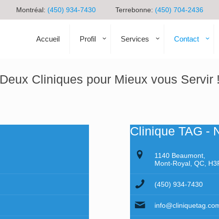
Montréal:
(450) 934-7430
Terrebonne:
(450) 704-2436
Accueil
Profil
Services
Contact
Deux Cliniques pour Mieux vous Servir 
Clinique TAG - 
1140 Beaumont,
Mont-Royal, QC, H3
(450) 934-7430
info@cliniquetag.co