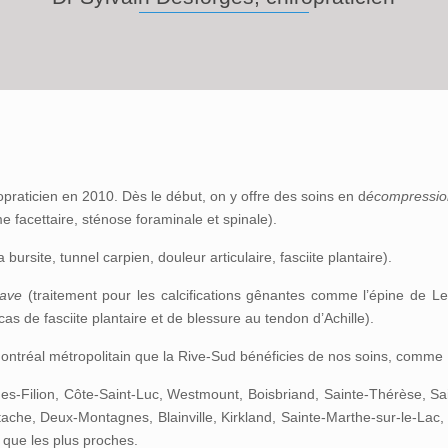
opraticien en 2010. Dès le début, on y offre des soins en d
écompressio
 facettaire, sténose foraminale et spinale).
 bursite, tunnel carpien, douleur articulaire, fasciite plantaire).
ave
(traitement pour les calcifications gênantes comme l’épine de Leno
s de fasciite plantaire et de blessure au tendon d’Achille).
 Montréal métropolitain que la Rive-Sud bénéficies de nos soins, comme 
es-Filion, Côte-Saint-Luc, Westmount, Boisbriand, Sainte-Thérèse, S
stache, Deux-Montagnes, Blainville, Kirkland, Sainte-Marthe-sur-le-La
que les plus proches.