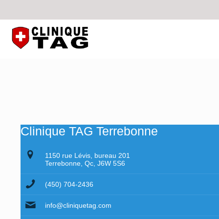
Clinique TAG Terrebonne
1150 rue Lévis, bureau 201
Terrebonne, Qc, J6W 5S6
(450) 704-2436
info@cliniquetag.com