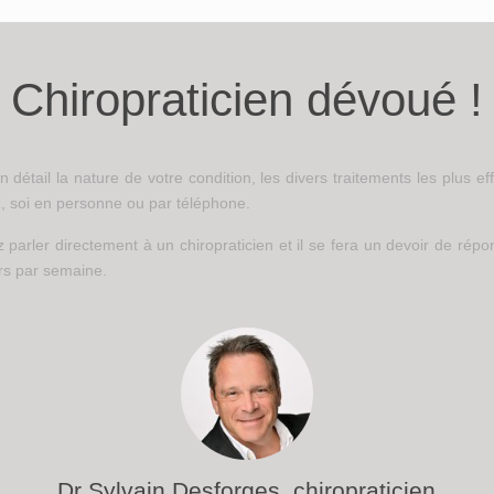
Chiropraticien dévoué !
détail la nature de votre condition, les divers traitements les plus ef
, soi en personne ou par téléphone.
arler directement à un chiropraticien et il se fera un devoir de répon
rs par semaine.
Dr Sylvain Desforges, chiropraticien