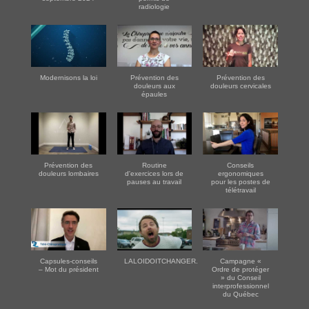
radiologie
Modernisons la loi
Prévention des
Prévention des
douleurs aux
douleurs cervicales
épaules
Prévention des
Routine
Conseils
douleurs lombaires
d'exercices lors de
ergonomiques
pauses au travail
pour les postes de
télétravail
Capsules-conseils
LALOIDOITCHANGER.COM
Campagne «
– Mot du président
Ordre de protéger
» du Conseil
interprofessionnel
du Québec