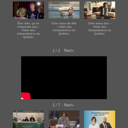
Être chiro, ça ne
Chiro maux de tête
Chiro maux dos –
s'improvise pas –
– Ordre des
Ordre des
Ordre des
chiropraticiens du
chiropraticiens du
chiropraticiens du
Québec
Québec
Québec
Next
»
1
/
2
Next
»
1
/
7