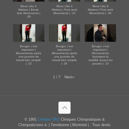
Move Like It
Move Like It
Move Like It
Matters | Break
Matters | Post work
Matters | Post work
time Movements |
Movements | :15
Movements | :30
:30
Bouger, c’est
Bouger, c’est
Bouger, c’est
important |
important |
important |
Mouvements après
Mouvements après
Mouvements
une journée de
une journée de
favorisant la
travail bien remplie
travail bien remplie
mobilité durant les
| :15
| :30
pauses | :15
Next
»
1
/
7
© 1991
Clinique TAG
Cliniques Chiropratiques &
Chiropraticiens à: | Terrebonne | Montréal | . Tous droits