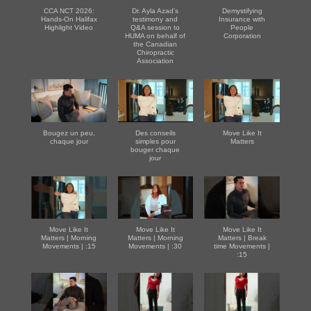
CCA NCT 2026:
Dr. Ayla Azad's
Demystifying
Hands-On Halifax
testimony and
Insurance with
Highlight Video
Q&A session to
People
HUMA on behalf of
Corporation
the Canadian
Chiropractic
Association
Bougez un peu,
Des conseils
Move Like It
chaque jour
simples pour
Matters
bouger chaque
jour
Move Like It
Move Like It
Move Like It
Matters | Morning
Matters | Morning
Matters | Break
Movements | :15
Movements | :30
time Movements |
:15