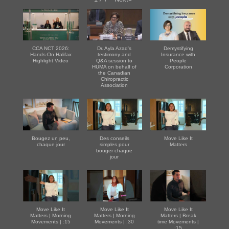
CCA NCT 2026:
Dr. Ayla Azad's
Demystifying
Hands-On Halifax
testimony and
Insurance with
Highlight Video
Q&A session to
People
HUMA on behalf of
Corporation
the Canadian
Chiropractic
Association
Bougez un peu,
Des conseils
Move Like It
chaque jour
simples pour
Matters
bouger chaque
jour
Move Like It
Move Like It
Move Like It
Matters | Morning
Matters | Morning
Matters | Break
Movements | :15
Movements | :30
time Movements |
:15