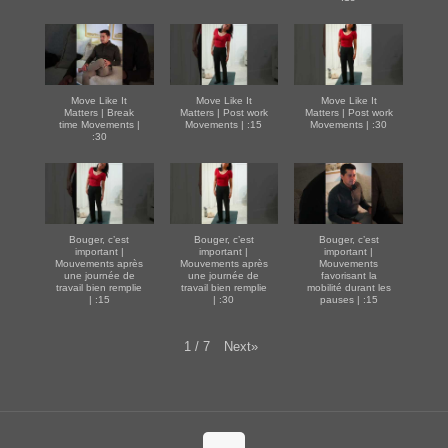
Move Like It
Move Like It
Move Like It
Matters | Break
Matters | Post work
Matters | Post work
time Movements |
Movements | :15
Movements | :30
:30
Bouger, c’est
Bouger, c’est
Bouger, c’est
important |
important |
important |
Mouvements après
Mouvements après
Mouvements
une journée de
une journée de
favorisant la
travail bien remplie
travail bien remplie
mobilité durant les
| :15
| :30
pauses | :15
Next
»
1
/
7