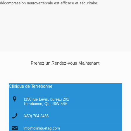
décompression neurovertébrale est efficace et sécuritaire.
Prenez un Rendez-vous Maintenant!
Clinique de Terrebonne
1150 rue Lévis, bureau 201
Terrebonne, Qc, J6W 5S6
(450) 704-2436
info@cliniquetag.com