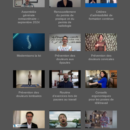
Assemblée
Renouvellement
Critères
générale
du permis de
d’admissibilité de
extraordinaire –
pratique et du
formation continue
septembre 2024
permis de
radiologie
Modernisons la loi
Prévention des
Prévention des
douleurs aux
douleurs cervicales
épaules
Prévention des
Routine
Conseils
douleurs lombaires
d'exercices lors de
ergonomiques
pauses au travail
pour les postes de
télétravail