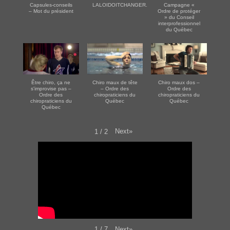
Capsules-conseils
LALOIDOITCHANGER.COM
Campagne «
– Mot du président
Ordre de protéger
» du Conseil
interprofessionnel
du Québec
Être chiro, ça ne
Chiro maux de tête
Chiro maux dos –
s'improvise pas –
– Ordre des
Ordre des
Ordre des
chiropraticiens du
chiropraticiens du
chiropraticiens du
Québec
Québec
Québec
Next
»
1
/
2
Next
»
1
/
7