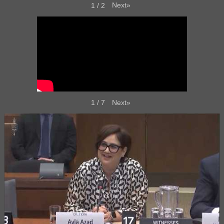
Next
»
1
/
2
Next
»
1
/
7