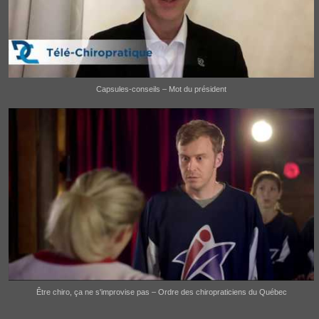
Capsules-conseils – Mot du président
Être chiro, ça ne s'improvise pas – Ordre des chiropraticiens du Québec