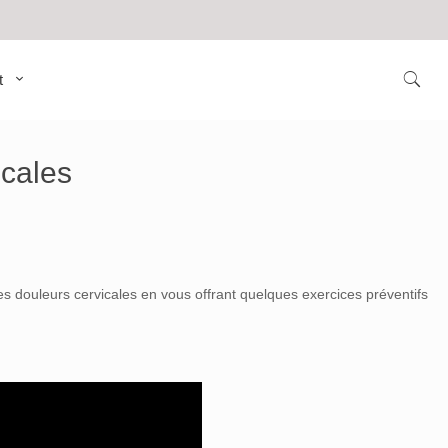
t
icales
 douleurs cervicales en vous offrant quelques exercices préventifs