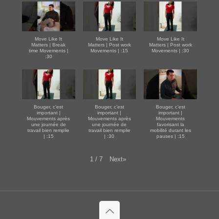
Move Like It
Move Like It
Move Like It
Matters | Break
Matters | Post work
Matters | Post work
time Movements |
Movements | :15
Movements | :30
:30
Bouger, c’est
Bouger, c’est
Bouger, c’est
important |
important |
important |
Mouvements après
Mouvements après
Mouvements
une journée de
une journée de
favorisant la
travail bien remplie
travail bien remplie
mobilité durant les
| :15
| :30
pauses | :15
Next
»
1
/
7