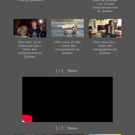
– Mot du président
Ordre de protéger
» du Conseil
interprofessionnel
du Québec
Être chiro, ça ne
Chiro maux de tête
Chiro maux dos –
s'improvise pas –
– Ordre des
Ordre des
Ordre des
chiropraticiens du
chiropraticiens du
chiropraticiens du
Québec
Québec
Québec
Next
»
1
/
2
Next
»
1
/
7