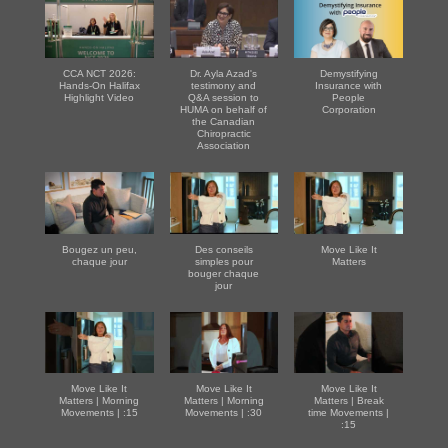
CCA NCT 2026:
Dr. Ayla Azad's
Demystifying
Hands-On Halifax
testimony and
Insurance with
Highlight Video
Q&A session to
People
HUMA on behalf of
Corporation
the Canadian
Chiropractic
Association
Bougez un peu,
Des conseils
Move Like It
chaque jour
simples pour
Matters
bouger chaque
jour
Move Like It
Move Like It
Move Like It
Matters | Morning
Matters | Morning
Matters | Break
Movements | :15
Movements | :30
time Movements |
:15