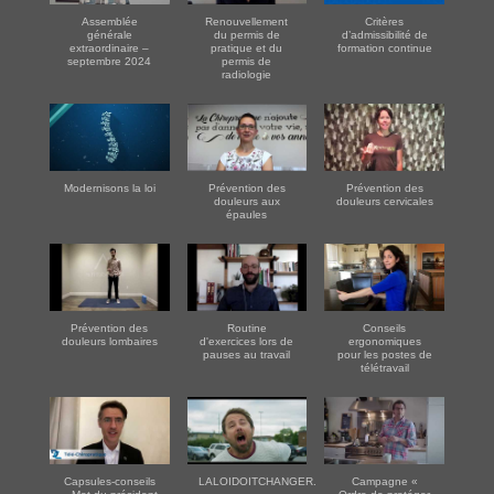
Assemblée
Renouvellement
Critères
générale
du permis de
d’admissibilité de
extraordinaire –
pratique et du
formation continue
septembre 2024
permis de
radiologie
Modernisons la loi
Prévention des
Prévention des
douleurs aux
douleurs cervicales
épaules
Prévention des
Routine
Conseils
douleurs lombaires
d'exercices lors de
ergonomiques
pauses au travail
pour les postes de
télétravail
Capsules-conseils
LALOIDOITCHANGER.COM
Campagne «