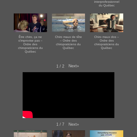
interprofessionnel
du Québec
Être chiro, ça ne
Chiro maux de tête
Chiro maux dos –
s'improvise pas –
– Ordre des
Ordre des
Ordre des
chiropraticiens du
chiropraticiens du
chiropraticiens du
Québec
Québec
Québec
Next
»
1
/
2
Next
»
1
/
7