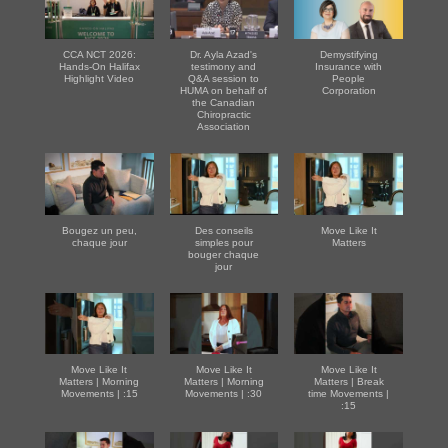
CCA NCT 2026:
Dr. Ayla Azad's
Demystifying
Hands-On Halifax
testimony and
Insurance with
Highlight Video
Q&A session to
People
HUMA on behalf of
Corporation
the Canadian
Chiropractic
Association
Bougez un peu,
Des conseils
Move Like It
chaque jour
simples pour
Matters
bouger chaque
jour
Move Like It
Move Like It
Move Like It
Matters | Morning
Matters | Morning
Matters | Break
Movements | :15
Movements | :30
time Movements |
:15