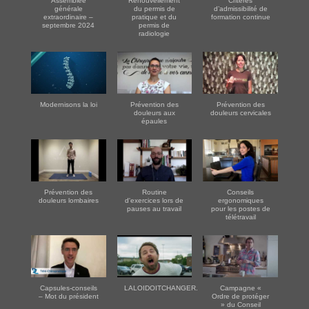
Assemblée
Renouvellement
Critères
générale
du permis de
d’admissibilité de
extraordinaire –
pratique et du
formation continue
septembre 2024
permis de
radiologie
Modernisons la loi
Prévention des
Prévention des
douleurs aux
douleurs cervicales
épaules
Prévention des
Routine
Conseils
douleurs lombaires
d'exercices lors de
ergonomiques
pauses au travail
pour les postes de
télétravail
Capsules-conseils
LALOIDOITCHANGER.COM
Campagne «
– Mot du président
Ordre de protéger
» du Conseil