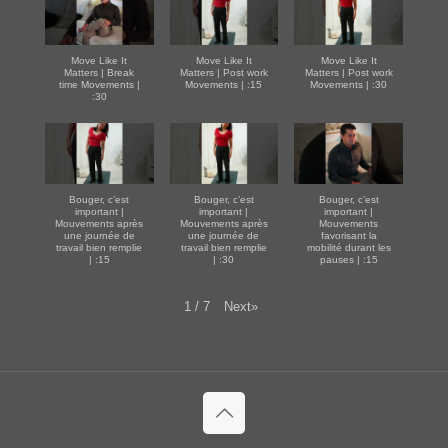
Move Like It
Move Like It
Move Like It
Matters | Break
Matters | Post work
Matters | Post work
time Movements |
Movements | :15
Movements | :30
:30
Bouger, c’est
Bouger, c’est
Bouger, c’est
important |
important |
important |
Mouvements après
Mouvements après
Mouvements
une journée de
une journée de
favorisant la
travail bien remplie
travail bien remplie
mobilité durant les
| :15
| :30
pauses | :15
Next
»
1
/
7