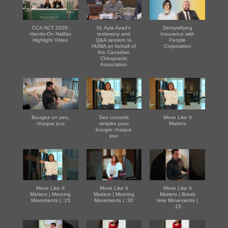
CCA NCT 2026:
Dr. Ayla Azad's
Demystifying
Hands-On Halifax
testimony and
Insurance with
Highlight Video
Q&A session to
People
HUMA on behalf of
Corporation
the Canadian
Chiropractic
Association
Bougez un peu,
Des conseils
Move Like It
chaque jour
simples pour
Matters
bouger chaque
jour
Move Like It
Move Like It
Move Like It
Matters | Morning
Matters | Morning
Matters | Break
Movements | :15
Movements | :30
time Movements |
:15