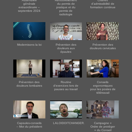
Assemblée
Renouvellement
Critères
générale
du permis de
d’admissibilité de
extraordinaire –
pratique et du
formation continue
septembre 2024
permis de
radiologie
Modernisons la loi
Prévention des
Prévention des
douleurs aux
douleurs cervicales
épaules
Prévention des
Routine
Conseils
douleurs lombaires
d'exercices lors de
ergonomiques
pauses au travail
pour les postes de
télétravail
Capsules-conseils
LALOIDOITCHANGER.COM
Campagne «
– Mot du président
Ordre de protéger
» du Conseil