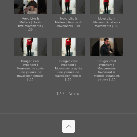
Move Like It
Move Like It
Move Like It
Matters | Break
Matters | Post work
Matters | Post work
time Movements |
Movements | :15
Movements | :30
:30
Bouger, c’est
Bouger, c’est
Bouger, c’est
important |
important |
important |
Mouvements après
Mouvements après
Mouvements
une journée de
une journée de
favorisant la
travail bien remplie
travail bien remplie
mobilité durant les
| :15
| :30
pauses | :15
Next
»
1
/
7