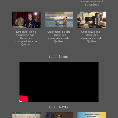
interprofessionnel
du Québec
Être chiro, ça ne
Chiro maux de tête
Chiro maux dos –
s'improvise pas –
– Ordre des
Ordre des
Ordre des
chiropraticiens du
chiropraticiens du
chiropraticiens du
Québec
Québec
Québec
Next
»
1
/
2
Next
»
1
/
7